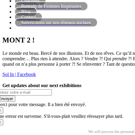
Coaching
Portraits de Femmes Inspirantes
Blog
Contact
Suivez-nous sur nos réseaux-sociaux
MONT 2 !
Le monde est beau. Bercé de nos illusions. Et de nos rêves. Ce qu’il n
comprendre… Plus rien à attendre. Alors ? Vendre ?! Qui
prendre
?! E
quand on n’a plus personne à porter ?! Se réinventer ? Tant de questi
Sol In | Facebook
Get updates about our next exhibitions
Envoyer
rci pour votre message. Il a bien été envoyé.
×
e erreur est survenue. S'il-vous-plait veuillez réessayer plus tard.
×
We will process the personal