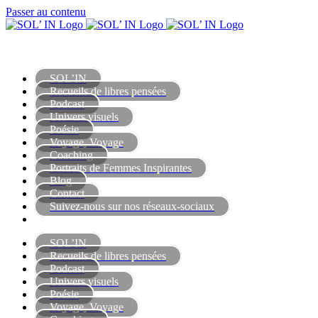
Passer au contenu
SOL’IN
Recueils de libres pensées
Podcast
Univers visuels
Poésie
Voyage, Voyage
Coaching
Portraits de Femmes Inspirantes
Blog
Contact
Suivez-nous sur nos réseaux-sociaux
SOL’IN
Recueils de libres pensées
Podcast
Univers visuels
Poésie
Voyage, Voyage