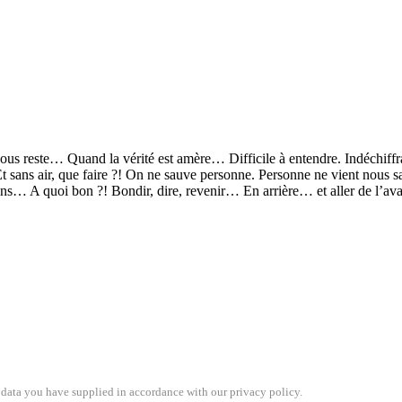
ous reste… Quand la vérité est amère… Difficile à entendre. Indéchiffrab
t sans air, que faire ?! On ne sauve personne. Personne ne vient nous 
ons… A quoi bon ?! Bondir, dire, revenir… En arrière… et aller de l’ava
 data you have supplied in accordance with our privacy policy.